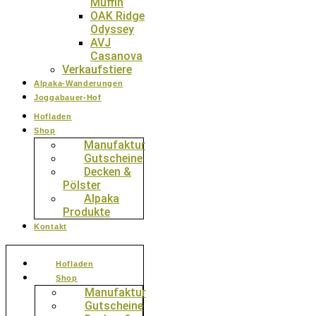
Muffin
OAK Ridge
Odyssey
AVJ
Casanova
Verkaufstiere
Alpaka-Wanderungen
Joggabauer-Hof
Hofladen
Shop
Manufaktur
Gutscheine
Decken &
Pölster
Alpaka
Produkte
Kontakt
Hofladen
Shop
Manufaktur
Gutscheine