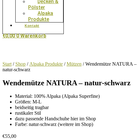
Decken &
Pölster
Alpaka
Produkte
Kontakt
€
0,00
0
Warenkorb
Start
/
Shop
/
Alpaka Produkte
/
Mützen
/ Wendemütze NATURA –
natur-schwarz
Wendemütze NATURA – natur-schwarz
Material: 100% Alpaka (Alpaka Superfine)
Größen: M-L
beidseitig tragbar
rustikaler Stil
dazu passende Handschuhe hier im Shop
Farbe: natur-schwarz (weitere im Shop)
€
55,00