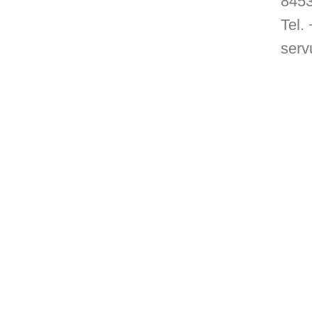
8453
Tel.
serv
Alpaka-Familie
Alpaka-Wanderungen
Joggabauer-Hof