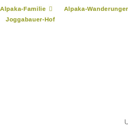
Alpaka-Familie
Alpaka-Wanderunge
Joggabauer-Hof
U