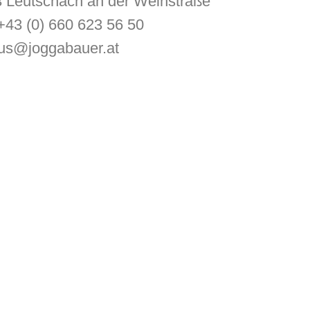
 Leutschach an der Weinstraße
 +43 (0) 660 623 56 50
us@joggabauer.at