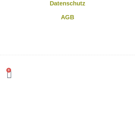
Datenschutz
AGB
0
Alpaka-Familie
Alpaka-Wanderungen
Joggabauer-Hof