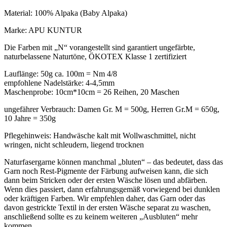
Material: 100% Alpaka (Baby Alpaka)
Marke: APU KUNTUR
Die Farben mit „N“ vorangestellt sind garantiert ungefärbte,
naturbelassene Naturtöne, ÖKOTEX Klasse 1 zertifiziert
Lauflänge: 50g ca. 100m = Nm 4/8
empfohlene Nadelstärke: 4-4,5mm
Maschenprobe: 10cm*10cm = 26 Reihen, 20 Maschen
ungefährer Verbrauch: Damen Gr. M = 500g, Herren Gr.M = 650g,
10 Jahre = 350g
Pflegehinweis: Handwäsche kalt mit Wollwaschmittel, nicht
wringen, nicht schleudern, liegend trocknen
Naturfasergarne können manchmal „bluten“ – das bedeutet, dass das
Garn noch Rest-Pigmente der Färbung aufweisen kann, die sich
dann beim Stricken oder der ersten Wäsche lösen und abfärben.
Wenn dies passiert, dann erfahrungsgemäß vorwiegend bei dunklen
oder kräftigen Farben. Wir empfehlen daher, das Garn oder das
davon gestrickte Textil in der ersten Wäsche separat zu waschen,
anschließend sollte es zu keinem weiteren „Ausbluten“ mehr
kommen.