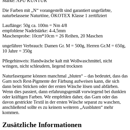
Marke: APU KUNTUR
Die Farben mit „N“ vorangestellt sind garantiert ungefärbte,
naturbelassene Naturtöne, ÖKOTEX Klasse 1 zertifiziert
Lauflänge: 50g ca. 100m = Nm 4/8
empfohlene Nadelstärke: 4-4,5mm
Maschenprobe: 10cm*10cm = 26 Reihen, 20 Maschen
ungefährer Verbrauch: Damen Gr. M = 500g, Herren Gr.M = 650g,
10 Jahre = 350g
Pflegehinweis: Handwäsche kalt mit Wollwaschmittel, nicht
wringen, nicht schleudern, liegend trocknen
Naturfasergarne können manchmal „bluten“ – das bedeutet, dass das
Garn noch Rest-Pigmente der Färbung aufweisen kann, die sich
dann beim Stricken oder der ersten Wäsche lösen und abfärben.
Wenn dies passiert, dann erfahrungsgemäß vorwiegend bei dunklen
oder kräftigen Farben. Wir empfehlen daher, das Garn oder das
davon gestrickte Textil in der ersten Wäsche separat zu waschen,
anschließend sollte es zu keinem weiteren „Ausbluten“ mehr
kommen.
Zusätzliche Informationen