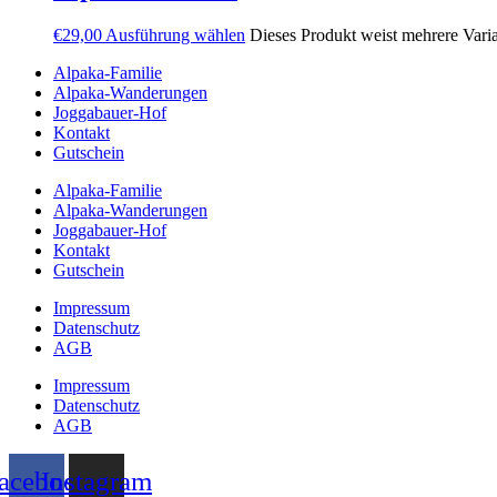
€
29,00
Ausführung wählen
Dieses Produkt weist mehrere Vari
Alpaka-Familie
Alpaka-Wanderungen
Joggabauer-Hof
Kontakt
Gutschein
Alpaka-Familie
Alpaka-Wanderungen
Joggabauer-Hof
Kontakt
Gutschein
Impressum
Datenschutz
AGB
Impressum
Datenschutz
AGB
acebook
Instagram