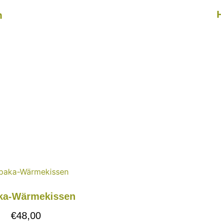
n
ka-Wärmekissen
€
48,00