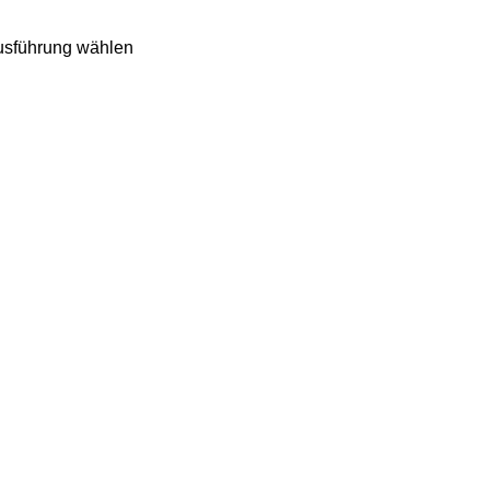
usführung wählen
Alpaka-Familie
Alpaka-Wanderungen
Joggabauer-Hof
Hofladen
Shop