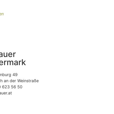
en
auer
ermark
enburg 49
h an der Weinstraße
0 623 56 50
uer.at