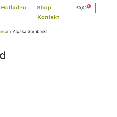
Hofladen
Shop
0
€
0,00
Kontakt
änder
/ Alpaka Stirnband
nd