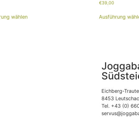
€
39,00
rung wählen
Ausführung wähl
Joggab
Südstei
Eichberg-Traut
8453 Leutschac
Tel. +43 (0) 66
servus@joggaba
Alpaka-Familie